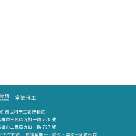
掌握科工
ht © 國立科學工藝博物館
高雄市三民區九如一路 720 號
高雄市三民區九如一路 797 號
至下午五時 ｜每逢星期一、除夕、年初一固定休館