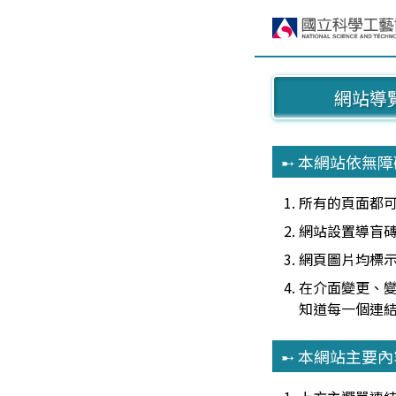
跳
:::
至
主
掌
:::
要
握
區
網站導
塊
科
➸ 本網站依無
工
所有的頁面都
行
網站設置導盲磚
動
網頁圖片均標
在介面變更、
版
知道每一個連
➸ 本網站主要