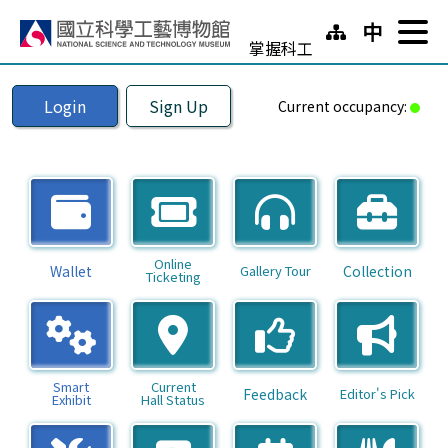
跳
:::
中
至
掌握科工
主
掌
:::
要
Login
Sign Up
區
Current occupancy:
握
塊
科
工
行
Online
Wallet
Gallery Tour
Collection
Ticketing
動
版
Smart
Current
Feedback
Editor's Pick
Exhibit
Hall
Status